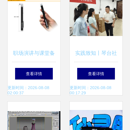
职场演讲与课堂备
实践致知丨琴台社
受欢迎的利器——
区暑期科普实践队
查看详情
查看详情
诺非 R702 红光激
首日教学:让物理知
更新时间：2026-08-08
更新时间：2026-08-08
02:00:37
00:17:29
光笔实测分析
识“活”起来