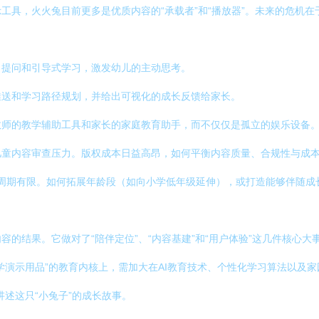
工具，火火兔目前更多是优质内容的“承载者”和“播放器”。未来的危机在于
、提问和引导式学习，激发幼儿的主动思考。
推送和学习路径规划，并给出可视化的成长反馈给家长。
教师的教学辅助工具和家长的家庭教育助手，而不仅仅是孤立的娱乐设备
儿童内容审查压力。版权成本日益高昂，如何平衡内容质量、合规性与成
命周期有限。如何拓展年龄段（如向小学低年级延伸），或打造能够伴随成
的结果。它做对了“陪伴定位”、“内容基建”和“用户体验”这几件核心
演示用品”的教育内核上，需加大在AI教育技术、个性化学习算法以及家
述这只“小兔子”的成长故事。