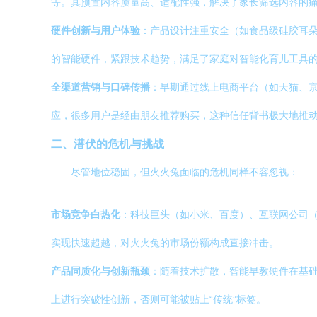
等。其预置内容质量高、适配性强，解决了家长筛选内容的
硬件创新与用户体验
：产品设计注重安全（如食品级硅胶耳朵
的智能硬件，紧跟技术趋势，满足了家庭对智能化育儿工具
全渠道营销与口碑传播
：早期通过线上电商平台（如天猫、
应，很多用户是经由朋友推荐购买，这种信任背书极大地推
二、潜伏的危机与挑战
尽管地位稳固，但火火兔面临的危机同样不容忽视：
市场竞争白热化
：科技巨头（如小米、百度）、互联网公司（
实现快速超越，对火火兔的市场份额构成直接冲击。
产品同质化与创新瓶颈
：随着技术扩散，智能早教硬件在基础
上进行突破性创新，否则可能被贴上“传统”标签。