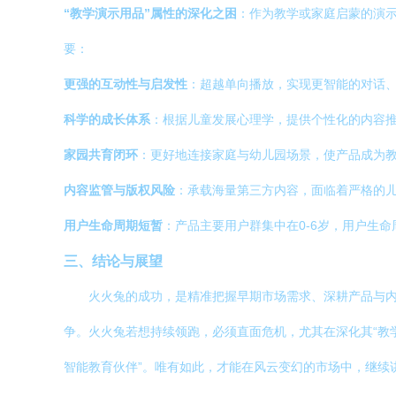
“教学演示用品”属性的深化之困
：作为教学或家庭启蒙的演示
要：
更强的互动性与启发性
：超越单向播放，实现更智能的对话
科学的成长体系
：根据儿童发展心理学，提供个性化的内容
家园共育闭环
：更好地连接家庭与幼儿园场景，使产品成为
内容监管与版权风险
：承载海量第三方内容，面临着严格的
用户生命周期短暂
：产品主要用户群集中在0-6岁，用户生
三、结论与展望
火火兔的成功，是精准把握早期市场需求、深耕产品与内容
争。火火兔若想持续领跑，必须直面危机，尤其在深化其“教学
智能教育伙伴”。唯有如此，才能在风云变幻的市场中，继续讲