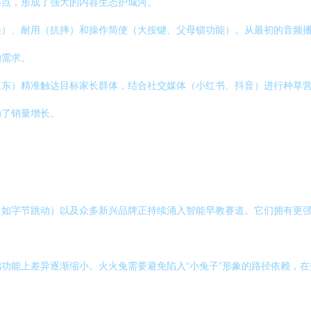
痛点，形成了强大的内容生态护城河。
）、耐用（抗摔）和操作简便（大按键、父母锁功能）。从最初的音频播放器
的需求。
京东）精准触达目标家长群体，结合社交媒体（小红书、抖音）进行种草
动了销量增长。
如字节跳动）以及众多新兴品牌正持续涌入智能早教赛道。它们拥有更强
功能上差异逐渐缩小。火火兔需要避免陷入“小兔子”形象的路径依赖，