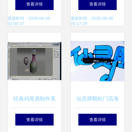
受欢迎的利器——
区暑期科普实践队
查看详情
查看详情
诺非 R702 红光激
首日教学:让物理知
更新时间：2026-08-08
更新时间：2026-08-08
02:00:37
00:17:29
光笔实测分析
识“活”起来
经典鸡尾酒制作系
仙灵脾颗粒门店海
列教程 教学演示用
报制作教程 手把手
查看详情
查看详情